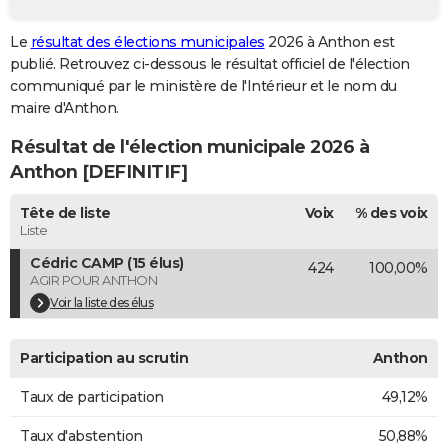
City break
Voyage de noces
Climat
Destinations
Voyage nature
Forum
+
PHOTO
Le
résultat des élections municipales
2026 à Anthon est
publié. Retrouvez ci-dessous le résultat officiel de l'élection
GUIDES D'ACHAT
communiqué par le ministère de l'Intérieur et le nom du
BONS PLANS
maire d'Anthon.
Résultat de l'élection municipale 2026 à
CARTE DE VOEUX
Anthon [DEFINITIF]
Carte Bonne année
Carte Pâques
Carte de Noël
Carte Saint-Valentin
Carte d'anniversaire
DICTIONNAIRE
Tête de liste
Voix
% des voix
Biographies
Expressions
Dictionnaire
Citations
Proverbes
PROGRAMME TV
Liste
Cédric CAMP (15 élus)
424
100,00%
COPAINS D'AVANT
AGIR POUR ANTHON
Se connecter
Collèges
Universités
Service militaire
S'inscrire
Lycées
Primaires
Entreprises
Avis de recherche
Voir la liste des élus
AVIS DE DÉCÈS
FORUM
Participation au scrutin
Anthon
Lifestyle
Sport
Television
Cinema
Bricolage
Culture
Auto
Voyage
Taux de participation
49,12%
Taux d'abstention
50,88%