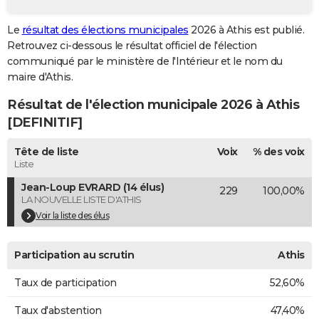
City break
Voyage de noces
Climat
Destinations
Voyage nature
Forum
+
PHOTO
Le
résultat des élections municipales
2026 à Athis est publié.
Retrouvez ci-dessous le résultat officiel de l'élection
GUIDES D'ACHAT
communiqué par le ministère de l'Intérieur et le nom du
BONS PLANS
maire d'Athis.
Résultat de l'élection municipale 2026 à Athis
CARTE DE VOEUX
[DEFINITIF]
Carte Bonne année
Carte Pâques
Carte de Noël
Carte Saint-Valentin
Carte d'anniversaire
DICTIONNAIRE
Tête de liste
Voix
% des voix
Biographies
Expressions
Dictionnaire
Citations
Proverbes
PROGRAMME TV
Liste
Jean-Loup EVRARD (14 élus)
229
100,00%
COPAINS D'AVANT
LA NOUVELLE LISTE D'ATHIS
Se connecter
Collèges
Universités
Service militaire
S'inscrire
Lycées
Primaires
Entreprises
Avis de recherche
Voir la liste des élus
AVIS DE DÉCÈS
FORUM
Participation au scrutin
Athis
Lifestyle
Sport
Television
Cinema
Bricolage
Culture
Auto
Voyage
Taux de participation
52,60%
Taux d'abstention
47,40%