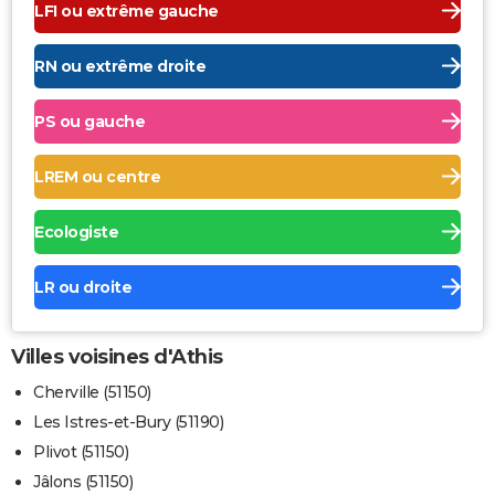
LFI ou extrême gauche
RN ou extrême droite
PS ou gauche
LREM ou centre
Ecologiste
LR ou droite
Villes voisines d'Athis
Cherville (51150)
Les Istres-et-Bury (51190)
Plivot (51150)
Jâlons (51150)