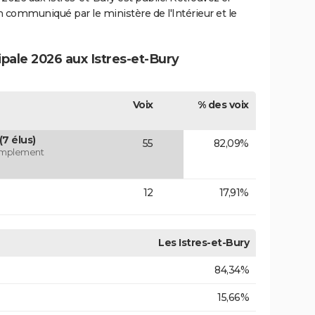
ion communiqué par le ministère de l'Intérieur et le
ipale 2026 aux Istres-et-Bury
Voix
% des voix
7 élus)
55
82,09%
 simplement
12
17,91%
Les Istres-et-Bury
84,34%
15,66%