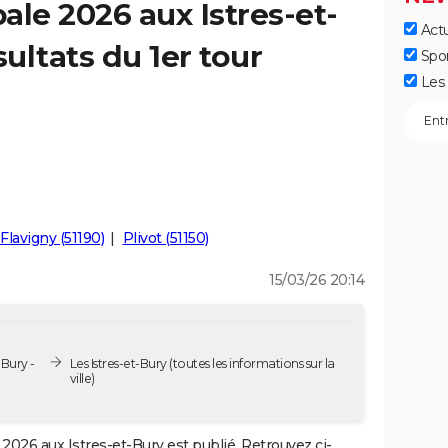
ale 2026 aux Istres-et-
Actu
sultats du 1er tour
Spo
Les 
Flavigny (51190)
Plivot (51150)
15/03/26 20:14
-Bury -
Les Istres-et-Bury
(toutes les informations sur la
ville)
2026 aux Istres-et-Bury est publié. Retrouvez ci-