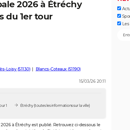
ale 2026 à Étréchy
Actu
s du 1er tour
Spo
Les 
lès-Loisy (51130)
Blancs-Coteaux (51190)
15/03/26 20:11
our 1
Étréchy
(toutes les informations sur la ville)
2026 à Étréchy est publié. Retrouvez ci-dessous le