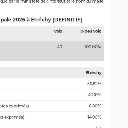
iqué par le ministère de l'Intérieur et le nom du maire
ipale 2026 à Étréchy [DEFINITIF]
Voix
% des voix
40
100,00%
Étréchy
56,82%
43,18%
otes exprimés)
6,00%
es exprimés)
14,00%