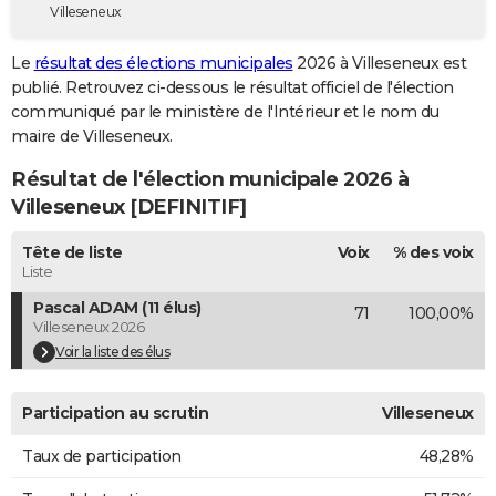
Villeseneux
City break
Voyage de noces
Climat
Destinations
Voyage nature
Forum
+
PHOTO
Le
résultat des élections municipales
2026 à Villeseneux est
GUIDES D'ACHAT
publié. Retrouvez ci-dessous le résultat officiel de l'élection
communiqué par le ministère de l'Intérieur et le nom du
BONS PLANS
maire de Villeseneux.
CARTE DE VOEUX
Résultat de l'élection municipale 2026 à
Carte Bonne année
Carte Pâques
Carte de Noël
Carte Saint-Valentin
Carte d'anniversaire
Villeseneux [DEFINITIF]
DICTIONNAIRE
Biographies
Expressions
Dictionnaire
Citations
Proverbes
Tête de liste
Voix
% des voix
PROGRAMME TV
Liste
COPAINS D'AVANT
Pascal ADAM (11 élus)
71
100,00%
Villeseneux 2026
Se connecter
Collèges
Universités
Service militaire
S'inscrire
Lycées
Primaires
Entreprises
Avis de recherche
AVIS DE DÉCÈS
Voir la liste des élus
FORUM
Participation au scrutin
Villeseneux
Lifestyle
Sport
Television
Cinema
Bricolage
Culture
Auto
Voyage
Taux de participation
48,28%