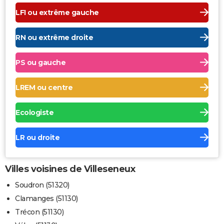
LFI ou extrême gauche
RN ou extrême droite
PS ou gauche
LREM ou centre
Ecologiste
LR ou droite
Villes voisines de Villeseneux
Soudron (51320)
Clamanges (51130)
Trécon (51130)