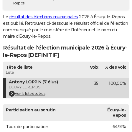
Repos
City break
Voyage de noces
Climat
Destinations
Voyage nature
Forum
+
PHOTO
Le
résultat des élections municipales
2026 à Écury-le-Repos
GUIDES D'ACHAT
est publié. Retrouvez ci-dessous le résultat officiel de l'élection
communiqué par le ministère de l'Intérieur et le nom du
BONS PLANS
maire d'Écury-le-Repos.
CARTE DE VOEUX
Résultat de l'élection municipale 2026 à Écury-
Carte Bonne année
Carte Pâques
Carte de Noël
Carte Saint-Valentin
Carte d'anniversaire
le-Repos [DEFINITIF]
DICTIONNAIRE
Biographies
Expressions
Dictionnaire
Citations
Proverbes
Tête de liste
Voix
% des voix
PROGRAMME TV
Liste
COPAINS D'AVANT
Antony LOPPIN (7 élus)
35
100,00%
ECURY LE REPOS
Se connecter
Collèges
Universités
Service militaire
S'inscrire
Lycées
Primaires
Entreprises
Avis de recherche
AVIS DE DÉCÈS
Voir la liste des élus
FORUM
Participation au scrutin
Écury-le-
Lifestyle
Sport
Television
Cinema
Bricolage
Culture
Auto
Voyage
Repos
Taux de participation
64,91%