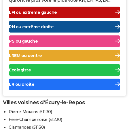
qui ont le plus voté le plus voté RN, LFI, PS, LR...
LFI ou extrême gauche
RN ou extrême droite
PS ou gauche
LREM ou centre
Ecologiste
LR ou droite
Villes voisines d'Écury-le-Repos
Pierre-Morains (51130)
Fère-Champenoise (51230)
Clamanges (51130)