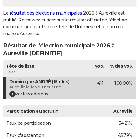
City break
Voyage de noces
Climat
Destinations
Voyage nature
Forum
+
PHOTO
Le
résultat des élections municipales
2026 à Aureville est
publié. Retrouvez ci-dessous le résultat officiel de l'élection
GUIDES D'ACHAT
communiqué par le ministère de l'Intérieur et le nom du
BONS PLANS
maire d'Aureville.
Résultat de l'élection municipale 2026 à
CARTE DE VOEUX
Aureville [DEFINITIF]
Carte Bonne année
Carte Pâques
Carte de Noël
Carte Saint-Valentin
Carte d'anniversaire
DICTIONNAIRE
Tête de liste
Voix
% des voix
Biographies
Expressions
Dictionnaire
Citations
Proverbes
PROGRAMME TV
Liste
Dominique ANDRÉ (15 élus)
411
100,00%
COPAINS D'AVANT
Aureville le lien qui nous unit
Se connecter
Collèges
Universités
Service militaire
S'inscrire
Lycées
Primaires
Entreprises
Avis de recherche
Voir la liste des élus
AVIS DE DÉCÈS
FORUM
Participation au scrutin
Aureville
Lifestyle
Sport
Television
Cinema
Bricolage
Culture
Auto
Voyage
Taux de participation
54,21%
Taux d'abstention
45,79%