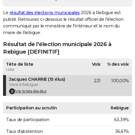
City break
Voyage de noces
Climat
Destinations
Voyage nature
Forum
+
PHOTO
Le
résultat des élections municipales
2026 à Rebigue est
publié. Retrouvez ci-dessous le résultat officiel de l'élection
GUIDES D'ACHAT
communiqué par le ministère de l'Intérieur et le nom du
BONS PLANS
maire de Rebigue.
Résultat de l'élection municipale 2026 à
CARTE DE VOEUX
Rebigue [DEFINITIF]
Carte Bonne année
Carte Pâques
Carte de Noël
Carte Saint-Valentin
Carte d'anniversaire
DICTIONNAIRE
Tête de liste
Voix
% des voix
Biographies
Expressions
Dictionnaire
Citations
Proverbes
PROGRAMME TV
Liste
Jacques CHARRIE (15 élus)
221
100,00%
COPAINS D'AVANT
Vivre à Rebigue
Se connecter
Collèges
Universités
Service militaire
S'inscrire
Lycées
Primaires
Entreprises
Avis de recherche
Voir la liste des élus
AVIS DE DÉCÈS
FORUM
Participation au scrutin
Rebigue
Lifestyle
Sport
Television
Cinema
Bricolage
Culture
Auto
Voyage
Taux de participation
63,39%
Taux d'abstention
36,61%