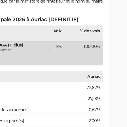
iqué par le ministère de l'Intérieur et le nom du maire
ipale 2026 à Auriac [DEFINITIF]
Voix
% des voix
A (11 élus)
146
100,00%
lant et
Auriac
72,82%
27,18%
otes exprimés)
0,67%
es exprimés)
2,00%