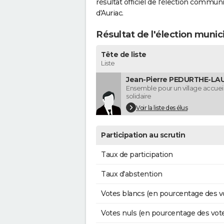
résultat officiel de l'élection commun
d'Auriac.
Résultat de l'élection munic
Tête de liste
Liste
Jean-Pierre PEDURTHE-LAUG
Ensemble pour un village accueil
solidaire
Voir la liste des élus
Participation au scrutin
Taux de participation
Taux d'abstention
Votes blancs (en pourcentage des v
Votes nuls (en pourcentage des vot