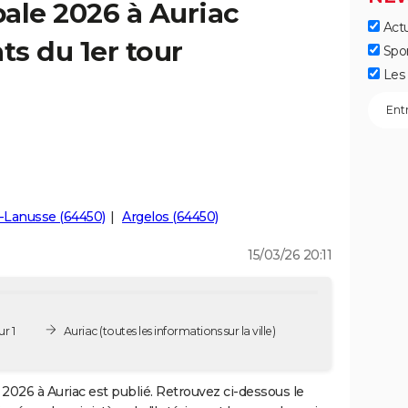
ale 2026 à Auriac
Actu
ts du 1er tour
Spo
Les 
-Lanusse (64450)
Argelos (64450)
15/03/26 20:11
r 1
Auriac
(toutes les informations sur la ville)
2026 à Auriac est publié. Retrouvez ci-dessous le