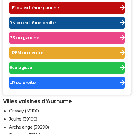
LFI ou extrême gauche
RN ou extrême droite
PS ou gauche
LREM ou centre
Ecologiste
LR ou droite
Villes voisines d'Authume
Crissey (39100)
Jouhe (39100)
Archelange (39290)