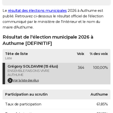
City break
Voyage de noces
Climat
Destinations
Voyage nature
Forum
+
PHOTO
Le
résultat des élections municipales
2026 à Authume est
publié. Retrouvez ci-dessous le résultat officiel de l'élection
GUIDES D'ACHAT
communiqué par le ministère de l'Intérieur et le nom du
BONS PLANS
maire d'Authume.
Résultat de l'élection municipale 2026 à
CARTE DE VOEUX
Authume [DEFINITIF]
Carte Bonne année
Carte Pâques
Carte de Noël
Carte Saint-Valentin
Carte d'anniversaire
DICTIONNAIRE
Tête de liste
Voix
% des voix
Biographies
Expressions
Dictionnaire
Citations
Proverbes
PROGRAMME TV
Liste
Grégory SOLDAVINI (15 élus)
364
100,00%
COPAINS D'AVANT
ENSEMBLE FAISONS VIVRE
AUTHUME
Se connecter
Collèges
Universités
Service militaire
S'inscrire
Lycées
Primaires
Entreprises
Avis de recherche
AVIS DE DÉCÈS
Voir la liste des élus
FORUM
Participation au scrutin
Authume
Lifestyle
Sport
Television
Cinema
Bricolage
Culture
Auto
Voyage
Taux de participation
61,85%