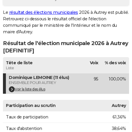
City break
Voyage de noces
Climat
Destinations
Voyage nature
Forum
+
PHOTO
Le
résultat des élections municipales
2026 à Autrey est publié.
Retrouvez ci-dessous le résultat officiel de l'élection
GUIDES D'ACHAT
communiqué par le ministère de l'Intérieur et le nom du
BONS PLANS
maire d'Autrey.
Résultat de l'élection municipale 2026 à Autrey
CARTE DE VOEUX
[DEFINITIF]
Carte Bonne année
Carte Pâques
Carte de Noël
Carte Saint-Valentin
Carte d'anniversaire
DICTIONNAIRE
Tête de liste
Voix
% des voix
Biographies
Expressions
Dictionnaire
Citations
Proverbes
PROGRAMME TV
Liste
Dominique LEMOINE (11 élus)
95
100,00%
COPAINS D'AVANT
ENSEMBLE POUR AUTREY
Se connecter
Collèges
Universités
Service militaire
S'inscrire
Lycées
Primaires
Entreprises
Avis de recherche
Voir la liste des élus
AVIS DE DÉCÈS
FORUM
Participation au scrutin
Autrey
Lifestyle
Sport
Television
Cinema
Bricolage
Culture
Auto
Voyage
Taux de participation
61,36%
Taux d'abstention
38,64%