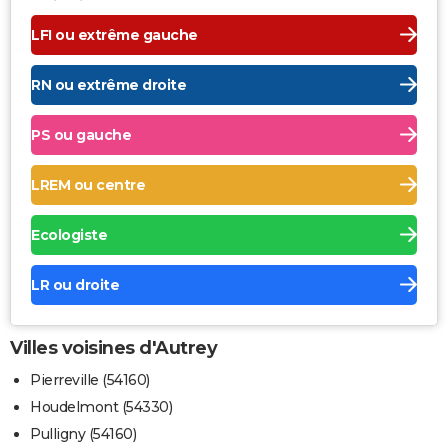
LFI ou extrême gauche
RN ou extrême droite
PS ou gauche
LREM ou centre
Ecologiste
LR ou droite
Villes voisines d'Autrey
Pierreville (54160)
Houdelmont (54330)
Pulligny (54160)