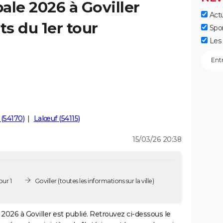
ale 2026 à Goviller
Actu
ts du 1er tour
Spo
Les 
 (54170)
Lalœuf (54115)
15/03/26 20:38
our 1
Goviller
(toutes les informations sur la ville)
2026 à Goviller est publié. Retrouvez ci-dessous le