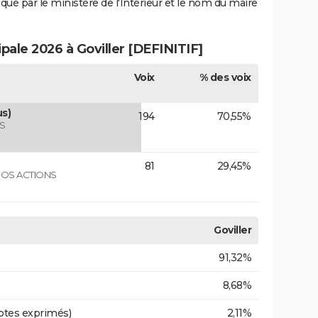
iqué par le ministère de l'Intérieur et le nom du maire
ipale 2026 à Goviller [DEFINITIF]
Voix
% des voix
s)
194
70,55%
S
81
29,45%
NOS ACTIONS
Goviller
91,32%
8,68%
otes exprimés)
2,11%