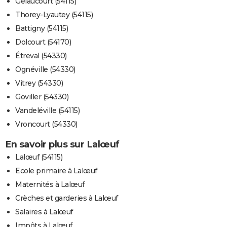
Gélaucourt (54115)
Thorey-Lyautey (54115)
Battigny (54115)
Dolcourt (54170)
Étreval (54330)
Ognéville (54330)
Vitrey (54330)
Goviller (54330)
Vandeléville (54115)
Vroncourt (54330)
En savoir plus sur Lalœuf
Lalœuf (54115)
Ecole primaire à Lalœuf
Maternités à Lalœuf
Crèches et garderies à Lalœuf
Salaires à Lalœuf
Impôts à Lalœuf