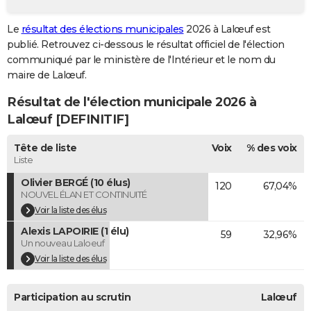
City break
Voyage de noces
Climat
Destinations
Voyage nature
Forum
+
PHOTO
Le
résultat des élections municipales
2026 à Lalœuf est
publié. Retrouvez ci-dessous le résultat officiel de l'élection
GUIDES D'ACHAT
communiqué par le ministère de l'Intérieur et le nom du
BONS PLANS
maire de Lalœuf.
Résultat de l'élection municipale 2026 à
CARTE DE VOEUX
Lalœuf [DEFINITIF]
Carte Bonne année
Carte Pâques
Carte de Noël
Carte Saint-Valentin
Carte d'anniversaire
DICTIONNAIRE
Tête de liste
Voix
% des voix
Biographies
Expressions
Dictionnaire
Citations
Proverbes
PROGRAMME TV
Liste
Olivier BERGÉ (10 élus)
120
67,04%
COPAINS D'AVANT
NOUVEL ÉLAN ET CONTINUITÉ
Se connecter
Collèges
Universités
Service militaire
S'inscrire
Lycées
Primaires
Entreprises
Avis de recherche
Voir la liste des élus
AVIS DE DÉCÈS
Alexis LAPOIRIE (1 élu)
59
32,96%
FORUM
Un nouveau Laloeuf
Voir la liste des élus
Lifestyle
Sport
Television
Cinema
Bricolage
Culture
Auto
Voyage
Participation au scrutin
Lalœuf