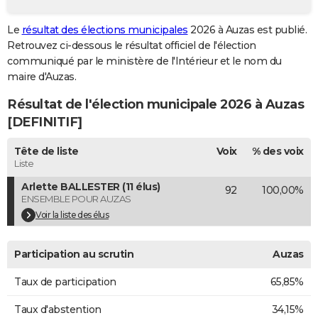
City break
Voyage de noces
Climat
Destinations
Voyage nature
Forum
+
PHOTO
Le
résultat des élections municipales
2026 à Auzas est publié.
Retrouvez ci-dessous le résultat officiel de l'élection
GUIDES D'ACHAT
communiqué par le ministère de l'Intérieur et le nom du
BONS PLANS
maire d'Auzas.
Résultat de l'élection municipale 2026 à Auzas
CARTE DE VOEUX
[DEFINITIF]
Carte Bonne année
Carte Pâques
Carte de Noël
Carte Saint-Valentin
Carte d'anniversaire
DICTIONNAIRE
Tête de liste
Voix
% des voix
Biographies
Expressions
Dictionnaire
Citations
Proverbes
PROGRAMME TV
Liste
Arlette BALLESTER (11 élus)
92
100,00%
COPAINS D'AVANT
ENSEMBLE POUR AUZAS
Se connecter
Collèges
Universités
Service militaire
S'inscrire
Lycées
Primaires
Entreprises
Avis de recherche
Voir la liste des élus
AVIS DE DÉCÈS
FORUM
Participation au scrutin
Auzas
Lifestyle
Sport
Television
Cinema
Bricolage
Culture
Auto
Voyage
Taux de participation
65,85%
Taux d'abstention
34,15%