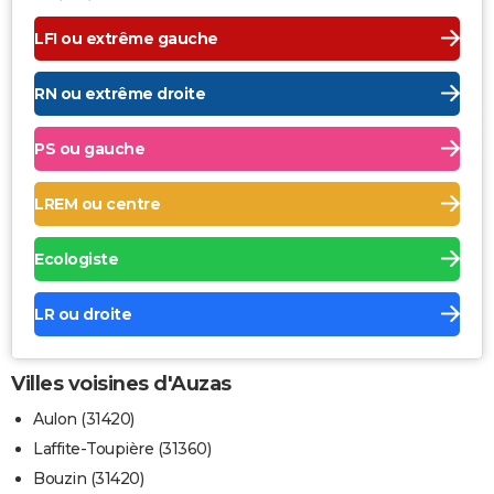
LFI ou extrême gauche
RN ou extrême droite
PS ou gauche
LREM ou centre
Ecologiste
LR ou droite
Villes voisines d'Auzas
Aulon (31420)
Laffite-Toupière (31360)
Bouzin (31420)