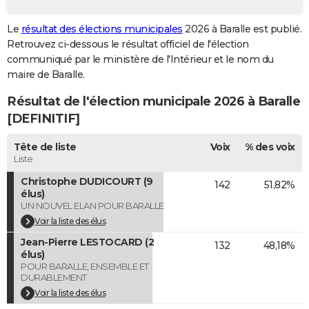
City break
Voyage de noces
Climat
Destinations
Voyage nature
Forum
+
PHOTO
Le
résultat des élections municipales
2026 à Baralle est publié.
Retrouvez ci-dessous le résultat officiel de l'élection
GUIDES D'ACHAT
communiqué par le ministère de l'Intérieur et le nom du
BONS PLANS
maire de Baralle.
Résultat de l'élection municipale 2026 à Baralle
CARTE DE VOEUX
[DEFINITIF]
Carte Bonne année
Carte Pâques
Carte de Noël
Carte Saint-Valentin
Carte d'anniversaire
DICTIONNAIRE
Tête de liste
Voix
% des voix
Biographies
Expressions
Dictionnaire
Citations
Proverbes
PROGRAMME TV
Liste
Christophe DUDICOURT (9
142
51,82%
COPAINS D'AVANT
élus)
UN NOUVEL ELAN POUR BARALLE
Se connecter
Collèges
Universités
Service militaire
S'inscrire
Lycées
Primaires
Entreprises
Avis de recherche
AVIS DE DÉCÈS
Voir la liste des élus
FORUM
Jean-Pierre LESTOCARD (2
132
48,18%
élus)
Lifestyle
Sport
Television
Cinema
Bricolage
Culture
Auto
Voyage
POUR BARALLE, ENSEMBLE ET
DURABLEMENT
Voir la liste des élus