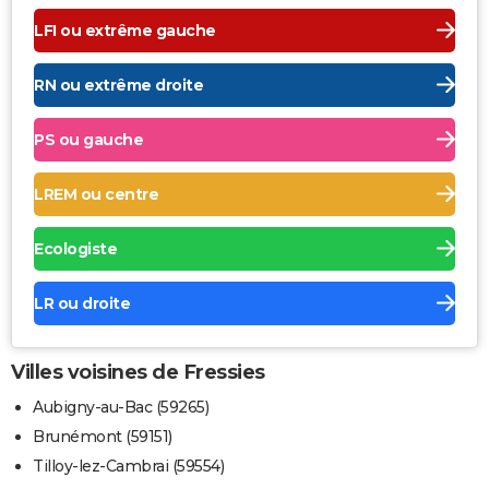
LFI ou extrême gauche
RN ou extrême droite
PS ou gauche
LREM ou centre
Ecologiste
LR ou droite
Villes voisines de Fressies
Aubigny-au-Bac (59265)
Brunémont (59151)
Tilloy-lez-Cambrai (59554)