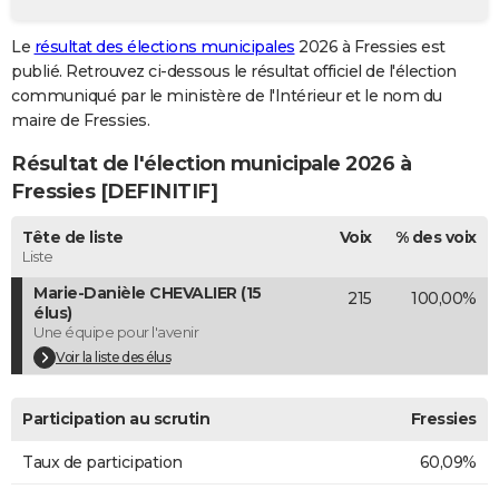
City break
Voyage de noces
Climat
Destinations
Voyage nature
Forum
+
PHOTO
Le
résultat des élections municipales
2026 à Fressies est
publié. Retrouvez ci-dessous le résultat officiel de l'élection
GUIDES D'ACHAT
communiqué par le ministère de l'Intérieur et le nom du
BONS PLANS
maire de Fressies.
Résultat de l'élection municipale 2026 à
CARTE DE VOEUX
Fressies [DEFINITIF]
Carte Bonne année
Carte Pâques
Carte de Noël
Carte Saint-Valentin
Carte d'anniversaire
DICTIONNAIRE
Tête de liste
Voix
% des voix
Biographies
Expressions
Dictionnaire
Citations
Proverbes
PROGRAMME TV
Liste
Marie-Danièle CHEVALIER (15
215
100,00%
COPAINS D'AVANT
élus)
Une équipe pour l'avenir
Se connecter
Collèges
Universités
Service militaire
S'inscrire
Lycées
Primaires
Entreprises
Avis de recherche
AVIS DE DÉCÈS
Voir la liste des élus
FORUM
Participation au scrutin
Fressies
Lifestyle
Sport
Television
Cinema
Bricolage
Culture
Auto
Voyage
Taux de participation
60,09%