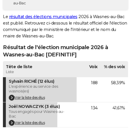
au-Bac
City break
Voyage de noces
Climat
Destinations
Voyage nature
Forum
+
PHOTO
Le
résultat des élections municipales
2026 à Wasnes-au-Bac
GUIDES D'ACHAT
est publié. Retrouvez ci-dessous le résultat officiel de l'élection
communiqué par le ministère de l'Intérieur et le nom du
BONS PLANS
maire de Wasnes-au-Bac.
CARTE DE VOEUX
Résultat de l'élection municipale 2026 à
Carte Bonne année
Carte Pâques
Carte de Noël
Carte Saint-Valentin
Carte d'anniversaire
Wasnes-au-Bac [DEFINITIF]
DICTIONNAIRE
Biographies
Expressions
Dictionnaire
Citations
Proverbes
Tête de liste
Voix
% des voix
PROGRAMME TV
Liste
COPAINS D'AVANT
Sylvain RICHÉ (12 élus)
188
58,39%
L'expérience au service des
Se connecter
Collèges
Universités
Service militaire
S'inscrire
Lycées
Primaires
Entreprises
Avis de recherche
AVIS DE DÉCÈS
wasnois(es)
Voir la liste des élus
FORUM
Joël NOWACZYK (3 élus)
134
41,61%
Tous engagés pour Wasnes-au-
Lifestyle
Sport
Television
Cinema
Bricolage
Culture
Auto
Voyage
Bac
Voir la liste des élus