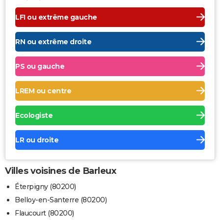
LFI ou extrême gauche
RN ou extrême droite
PS ou gauche
LREM ou centre
Ecologiste
LR ou droite
Villes voisines de Barleux
Éterpigny (80200)
Belloy-en-Santerre (80200)
Flaucourt (80200)