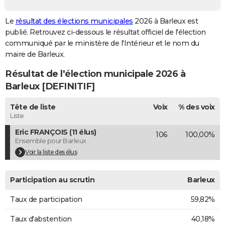
City break
Voyage de noces
Climat
Destinations
Voyage nature
Forum
+
PHOTO
Le
résultat des élections municipales
2026 à Barleux est
publié. Retrouvez ci-dessous le résultat officiel de l'élection
GUIDES D'ACHAT
communiqué par le ministère de l'Intérieur et le nom du
BONS PLANS
maire de Barleux.
Résultat de l'élection municipale 2026 à
CARTE DE VOEUX
Barleux [DEFINITIF]
Carte Bonne année
Carte Pâques
Carte de Noël
Carte Saint-Valentin
Carte d'anniversaire
DICTIONNAIRE
Tête de liste
Voix
% des voix
Biographies
Expressions
Dictionnaire
Citations
Proverbes
PROGRAMME TV
Liste
Eric FRANÇOIS (11 élus)
106
100,00%
COPAINS D'AVANT
Ensemble pour Barleux
Se connecter
Collèges
Universités
Service militaire
S'inscrire
Lycées
Primaires
Entreprises
Avis de recherche
Voir la liste des élus
AVIS DE DÉCÈS
FORUM
Participation au scrutin
Barleux
Lifestyle
Sport
Television
Cinema
Bricolage
Culture
Auto
Voyage
Taux de participation
59,82%
Taux d'abstention
40,18%