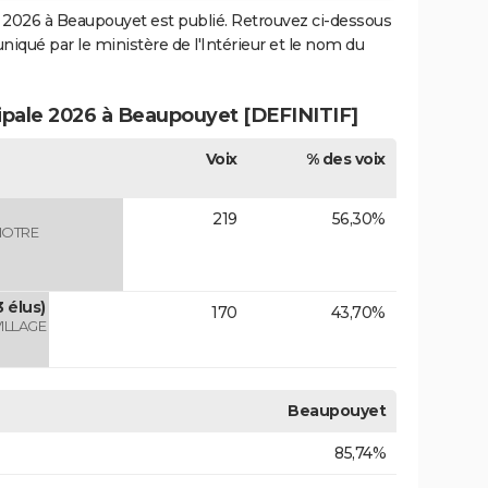
2026 à Beaupouyet est publié. Retrouvez ci-dessous
uniqué par le ministère de l'Intérieur et le nom du
cipale 2026 à Beaupouyet [DEFINITIF]
Voix
% des voix
219
56,30%
NOTRE
 élus)
170
43,70%
ILLAGE
Beaupouyet
85,74%