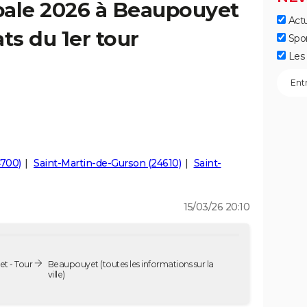
pale 2026 à Beaupouyet
Actu
ts du 1er tour
Spo
Les 
700)
Saint-Martin-de-Gurson (24610)
Saint-
15/03/26 20:10
t - Tour
Beaupouyet
(toutes les informations sur la
ville)