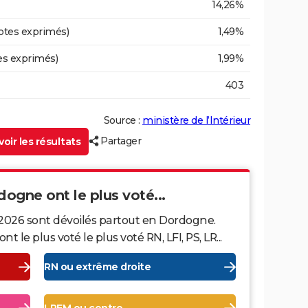
14,26%
otes exprimés)
1,49%
es exprimés)
1,99%
403
Source :
ministère de l’Intérieur
Partager
oir les résultats
dogne ont le plus voté...
 2026 sont dévoilés partout en Dordogne.
le plus voté le plus voté RN, LFI, PS, LR...
RN ou extrême droite