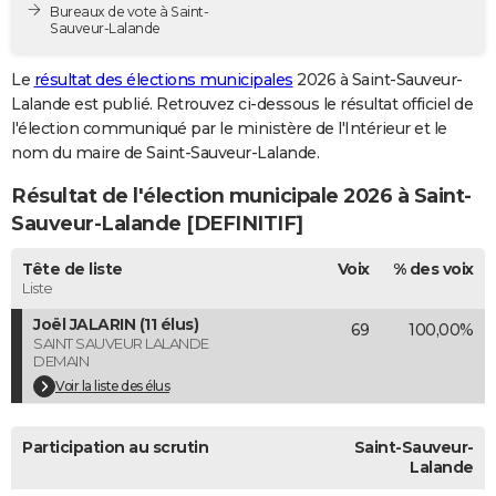
Bureaux de vote à Saint-
City break
Voyage de noces
Climat
Destinations
Voyage nature
Forum
+
PHOTO
Sauveur-Lalande
GUIDES D'ACHAT
Le
résultat des élections municipales
2026 à Saint-Sauveur-
Lalande est publié. Retrouvez ci-dessous le résultat officiel de
BONS PLANS
l'élection communiqué par le ministère de l'Intérieur et le
nom du maire de Saint-Sauveur-Lalande.
CARTE DE VOEUX
Résultat de l'élection municipale 2026 à Saint-
Carte Bonne année
Carte Pâques
Carte de Noël
Carte Saint-Valentin
Carte d'anniversaire
DICTIONNAIRE
Sauveur-Lalande [DEFINITIF]
Biographies
Expressions
Dictionnaire
Citations
Proverbes
PROGRAMME TV
Tête de liste
Voix
% des voix
Liste
COPAINS D'AVANT
Joël JALARIN (11 élus)
69
100,00%
Se connecter
Collèges
Universités
Service militaire
S'inscrire
Lycées
Primaires
Entreprises
Avis de recherche
AVIS DE DÉCÈS
SAINT SAUVEUR LALANDE
DEMAIN
FORUM
Voir la liste des élus
Lifestyle
Sport
Television
Cinema
Bricolage
Culture
Auto
Voyage
Participation au scrutin
Saint-Sauveur-
Lalande