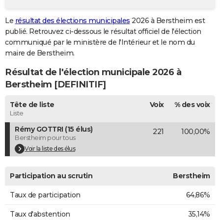
City break
Voyage de noces
Climat
Destinations
Voyage nature
Forum
+
PHOTO
Le
résultat des élections municipales
2026 à Berstheim est
publié. Retrouvez ci-dessous le résultat officiel de l'élection
GUIDES D'ACHAT
communiqué par le ministère de l'Intérieur et le nom du
BONS PLANS
maire de Berstheim.
Résultat de l'élection municipale 2026 à
CARTE DE VOEUX
Berstheim [DEFINITIF]
Carte Bonne année
Carte Pâques
Carte de Noël
Carte Saint-Valentin
Carte d'anniversaire
DICTIONNAIRE
Tête de liste
Voix
% des voix
Biographies
Expressions
Dictionnaire
Citations
Proverbes
PROGRAMME TV
Liste
Rémy GOTTRI (15 élus)
221
100,00%
COPAINS D'AVANT
Berstheim pour tous
Se connecter
Collèges
Universités
Service militaire
S'inscrire
Lycées
Primaires
Entreprises
Avis de recherche
Voir la liste des élus
AVIS DE DÉCÈS
FORUM
Participation au scrutin
Berstheim
Lifestyle
Sport
Television
Cinema
Bricolage
Culture
Auto
Voyage
Taux de participation
64,86%
Taux d'abstention
35,14%