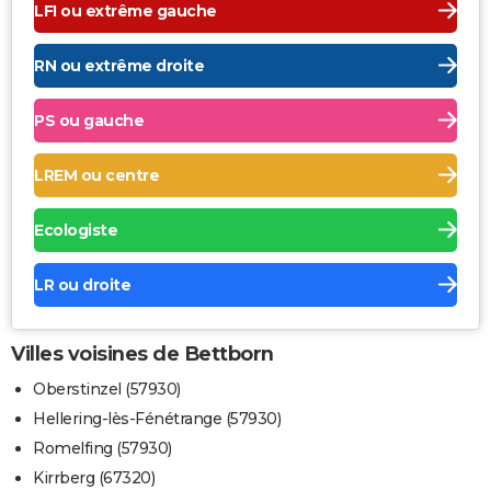
LFI ou extrême gauche
RN ou extrême droite
PS ou gauche
LREM ou centre
Ecologiste
LR ou droite
Villes voisines de Bettborn
Oberstinzel (57930)
Hellering-lès-Fénétrange (57930)
Romelfing (57930)
Kirrberg (67320)