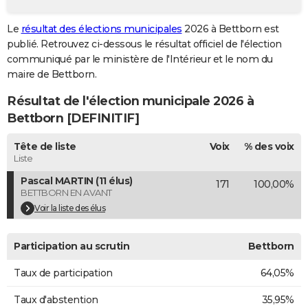
City break
Voyage de noces
Climat
Destinations
Voyage nature
Forum
+
PHOTO
Le
résultat des élections municipales
2026 à Bettborn est
publié. Retrouvez ci-dessous le résultat officiel de l'élection
GUIDES D'ACHAT
communiqué par le ministère de l'Intérieur et le nom du
BONS PLANS
maire de Bettborn.
Résultat de l'élection municipale 2026 à
CARTE DE VOEUX
Bettborn [DEFINITIF]
Carte Bonne année
Carte Pâques
Carte de Noël
Carte Saint-Valentin
Carte d'anniversaire
DICTIONNAIRE
Tête de liste
Voix
% des voix
Biographies
Expressions
Dictionnaire
Citations
Proverbes
PROGRAMME TV
Liste
Pascal MARTIN (11 élus)
171
100,00%
COPAINS D'AVANT
BETTBORN EN AVANT
Se connecter
Collèges
Universités
Service militaire
S'inscrire
Lycées
Primaires
Entreprises
Avis de recherche
Voir la liste des élus
AVIS DE DÉCÈS
FORUM
Participation au scrutin
Bettborn
Lifestyle
Sport
Television
Cinema
Bricolage
Culture
Auto
Voyage
Taux de participation
64,05%
Taux d'abstention
35,95%