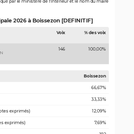
iqué par le ministère de l'Intérieur et le nom du maire
ipale 2026 à Boissezon [DEFINITIF]
Voix
% des voix
146
100,00%
EN
Boissezon
66,67%
33,33%
otes exprimés)
12,09%
es exprimés)
7,69%