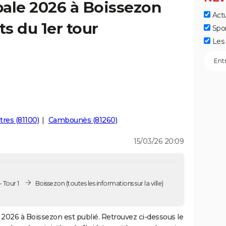
ale 2026 à Boissezon
Actu
ts du 1er tour
Spo
Les 
tres (81100)
Cambounès (81260)
15/03/26 20:09
 Tour 1
Boissezon
(toutes les informations sur la ville)
2026 à Boissezon est publié. Retrouvez ci-dessous le