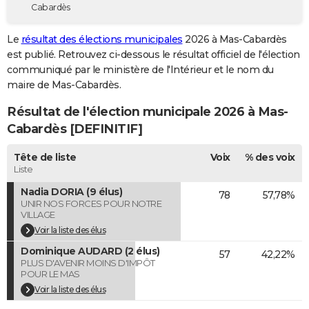
Cabardès
City break
Voyage de noces
Climat
Destinations
Voyage nature
Forum
+
PHOTO
Le
résultat des élections municipales
2026 à Mas-Cabardès
GUIDES D'ACHAT
est publié. Retrouvez ci-dessous le résultat officiel de l'élection
communiqué par le ministère de l'Intérieur et le nom du
BONS PLANS
maire de Mas-Cabardès.
CARTE DE VOEUX
Résultat de l'élection municipale 2026 à Mas-
Carte Bonne année
Carte Pâques
Carte de Noël
Carte Saint-Valentin
Carte d'anniversaire
Cabardès [DEFINITIF]
DICTIONNAIRE
Biographies
Expressions
Dictionnaire
Citations
Proverbes
Tête de liste
Voix
% des voix
PROGRAMME TV
Liste
COPAINS D'AVANT
Nadia DORIA (9 élus)
78
57,78%
UNIR NOS FORCES POUR NOTRE
Se connecter
Collèges
Universités
Service militaire
S'inscrire
Lycées
Primaires
Entreprises
Avis de recherche
AVIS DE DÉCÈS
VILLAGE
Voir la liste des élus
FORUM
Dominique AUDARD (2 élus)
57
42,22%
PLUS D'AVENIR MOINS D'IMPÔT
Lifestyle
Sport
Television
Cinema
Bricolage
Culture
Auto
Voyage
POUR LE MAS
Voir la liste des élus