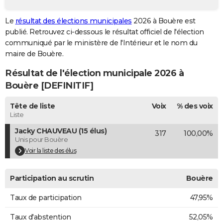
City break
Voyage de noces
Climat
Destinations
Voyage nature
Forum
+
PHOTO
Le
résultat des élections municipales
2026 à Bouère est
publié. Retrouvez ci-dessous le résultat officiel de l'élection
GUIDES D'ACHAT
communiqué par le ministère de l'Intérieur et le nom du
BONS PLANS
maire de Bouère.
Résultat de l'élection municipale 2026 à
CARTE DE VOEUX
Bouère [DEFINITIF]
Carte Bonne année
Carte Pâques
Carte de Noël
Carte Saint-Valentin
Carte d'anniversaire
DICTIONNAIRE
Tête de liste
Voix
% des voix
Biographies
Expressions
Dictionnaire
Citations
Proverbes
PROGRAMME TV
Liste
Jacky CHAUVEAU (15 élus)
317
100,00%
COPAINS D'AVANT
Unis pour Bouère
Se connecter
Collèges
Universités
Service militaire
S'inscrire
Lycées
Primaires
Entreprises
Avis de recherche
Voir la liste des élus
AVIS DE DÉCÈS
FORUM
Participation au scrutin
Bouère
Lifestyle
Sport
Television
Cinema
Bricolage
Culture
Auto
Voyage
Taux de participation
47,95%
Taux d'abstention
52,05%