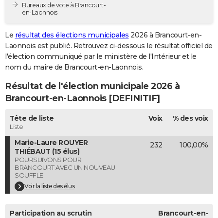
Bureaux de vote à Brancourt-
City break
Voyage de noces
Climat
Destinations
Voyage nature
Forum
+
PHOTO
en-Laonnois
GUIDES D'ACHAT
Le
résultat des élections municipales
2026 à Brancourt-en-
Laonnois est publié. Retrouvez ci-dessous le résultat officiel de
BONS PLANS
l'élection communiqué par le ministère de l'Intérieur et le
nom du maire de Brancourt-en-Laonnois.
CARTE DE VOEUX
Résultat de l'élection municipale 2026 à
Carte Bonne année
Carte Pâques
Carte de Noël
Carte Saint-Valentin
Carte d'anniversaire
DICTIONNAIRE
Brancourt-en-Laonnois [DEFINITIF]
Biographies
Expressions
Dictionnaire
Citations
Proverbes
PROGRAMME TV
Tête de liste
Voix
% des voix
Liste
COPAINS D'AVANT
Marie-Laure ROUYER
232
100,00%
Se connecter
Collèges
Universités
Service militaire
S'inscrire
Lycées
Primaires
Entreprises
Avis de recherche
AVIS DE DÉCÈS
THIÉBAUT (15 élus)
POURSUIVONS POUR
BRANCOURT AVEC UN NOUVEAU
FORUM
SOUFFLE
Voir la liste des élus
Lifestyle
Sport
Television
Cinema
Bricolage
Culture
Auto
Voyage
Participation au scrutin
Brancourt-en-