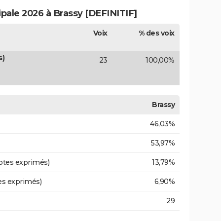
ipale 2026 à Brassy [DEFINITIF]
Voix
% des voix
s)
23
100,00%
Brassy
46,03%
53,97%
otes exprimés)
13,79%
es exprimés)
6,90%
29