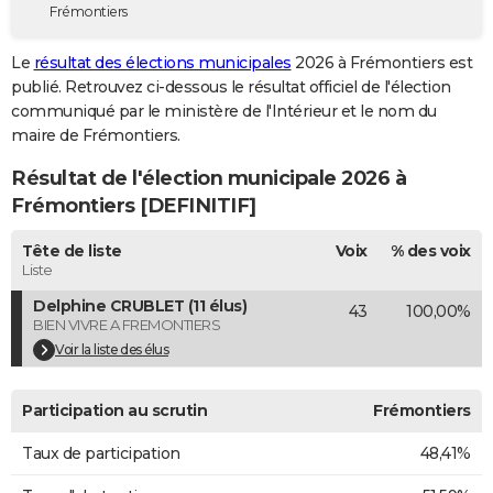
Frémontiers
City break
Voyage de noces
Climat
Destinations
Voyage nature
Forum
+
PHOTO
Le
résultat des élections municipales
2026 à Frémontiers est
GUIDES D'ACHAT
publié. Retrouvez ci-dessous le résultat officiel de l'élection
communiqué par le ministère de l'Intérieur et le nom du
BONS PLANS
maire de Frémontiers.
CARTE DE VOEUX
Résultat de l'élection municipale 2026 à
Carte Bonne année
Carte Pâques
Carte de Noël
Carte Saint-Valentin
Carte d'anniversaire
Frémontiers [DEFINITIF]
DICTIONNAIRE
Biographies
Expressions
Dictionnaire
Citations
Proverbes
Tête de liste
Voix
% des voix
PROGRAMME TV
Liste
COPAINS D'AVANT
Delphine CRUBLET (11 élus)
43
100,00%
BIEN VIVRE A FREMONTIERS
Se connecter
Collèges
Universités
Service militaire
S'inscrire
Lycées
Primaires
Entreprises
Avis de recherche
AVIS DE DÉCÈS
Voir la liste des élus
FORUM
Participation au scrutin
Frémontiers
Lifestyle
Sport
Television
Cinema
Bricolage
Culture
Auto
Voyage
Taux de participation
48,41%