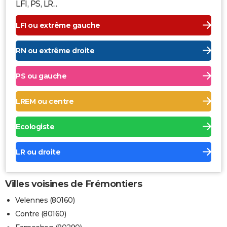
LFI, PS, LR...
LFI ou extrême gauche
RN ou extrême droite
PS ou gauche
LREM ou centre
Ecologiste
LR ou droite
Villes voisines de Frémontiers
Velennes (80160)
Contre (80160)