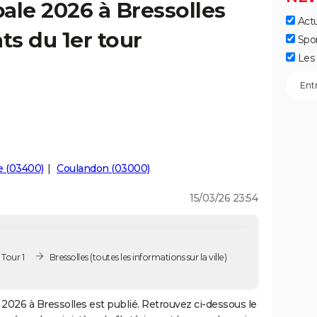
ale 2026 à Bressolles
Actu
ts du 1er tour
Spo
Les 
e (03400)
Coulandon (03000)
15/03/26 23:54
 Tour 1
Bressolles
(toutes les informations sur la ville)
2026 à Bressolles est publié. Retrouvez ci-dessous le