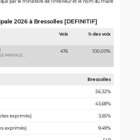
iqué par le ministère de l'Intérieur et le nom du maire
ipale 2026 à Bressolles [DEFINITIF]
Voix
% des voix
)
476
100,00%
E PARTAGE...
Bressolles
56,32%
43,68%
otes exprimés)
3,65%
es exprimés)
9,49%