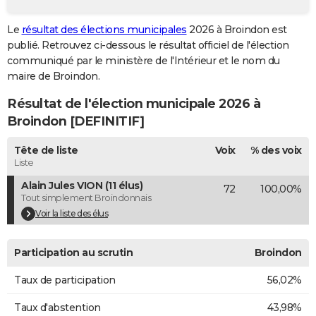
City break
Voyage de noces
Climat
Destinations
Voyage nature
Forum
+
PHOTO
Le
résultat des élections municipales
2026 à Broindon est
publié. Retrouvez ci-dessous le résultat officiel de l'élection
GUIDES D'ACHAT
communiqué par le ministère de l'Intérieur et le nom du
BONS PLANS
maire de Broindon.
Résultat de l'élection municipale 2026 à
CARTE DE VOEUX
Broindon [DEFINITIF]
Carte Bonne année
Carte Pâques
Carte de Noël
Carte Saint-Valentin
Carte d'anniversaire
DICTIONNAIRE
Tête de liste
Voix
% des voix
Biographies
Expressions
Dictionnaire
Citations
Proverbes
PROGRAMME TV
Liste
Alain Jules VION (11 élus)
72
100,00%
COPAINS D'AVANT
Tout simplement Broindonnais
Se connecter
Collèges
Universités
Service militaire
S'inscrire
Lycées
Primaires
Entreprises
Avis de recherche
Voir la liste des élus
AVIS DE DÉCÈS
FORUM
Participation au scrutin
Broindon
Lifestyle
Sport
Television
Cinema
Bricolage
Culture
Auto
Voyage
Taux de participation
56,02%
Taux d'abstention
43,98%