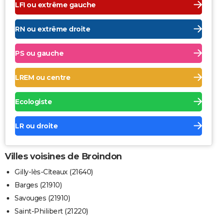
LFI ou extrême gauche
RN ou extrême droite
PS ou gauche
LREM ou centre
Ecologiste
LR ou droite
Villes voisines de Broindon
Gilly-lès-Cîteaux (21640)
Barges (21910)
Savouges (21910)
Saint-Philibert (21220)