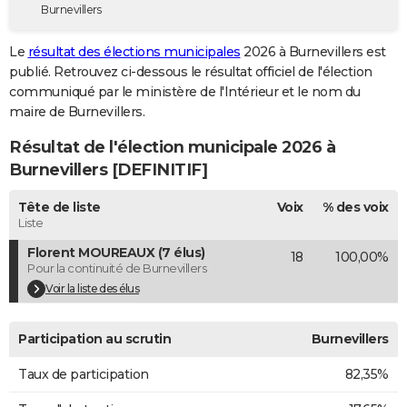
Burnevillers
City break
Voyage de noces
Climat
Destinations
Voyage nature
Forum
+
PHOTO
Le
résultat des élections municipales
2026 à Burnevillers est
GUIDES D'ACHAT
publié. Retrouvez ci-dessous le résultat officiel de l'élection
communiqué par le ministère de l'Intérieur et le nom du
BONS PLANS
maire de Burnevillers.
CARTE DE VOEUX
Résultat de l'élection municipale 2026 à
Carte Bonne année
Carte Pâques
Carte de Noël
Carte Saint-Valentin
Carte d'anniversaire
Burnevillers [DEFINITIF]
DICTIONNAIRE
Biographies
Expressions
Dictionnaire
Citations
Proverbes
Tête de liste
Voix
% des voix
PROGRAMME TV
Liste
COPAINS D'AVANT
Florent MOUREAUX (7 élus)
18
100,00%
Pour la continuité de Burnevillers
Se connecter
Collèges
Universités
Service militaire
S'inscrire
Lycées
Primaires
Entreprises
Avis de recherche
AVIS DE DÉCÈS
Voir la liste des élus
FORUM
Participation au scrutin
Burnevillers
Lifestyle
Sport
Television
Cinema
Bricolage
Culture
Auto
Voyage
Taux de participation
82,35%