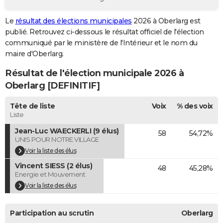
City break
Voyage de noces
Climat
Destinations
Voyage nature
Forum
+
PHOTO
Le
résultat des élections municipales
2026 à Oberlarg est
publié. Retrouvez ci-dessous le résultat officiel de l'élection
GUIDES D'ACHAT
communiqué par le ministère de l'Intérieur et le nom du
BONS PLANS
maire d'Oberlarg.
Résultat de l'élection municipale 2026 à
CARTE DE VOEUX
Oberlarg [DEFINITIF]
Carte Bonne année
Carte Pâques
Carte de Noël
Carte Saint-Valentin
Carte d'anniversaire
DICTIONNAIRE
Tête de liste
Voix
% des voix
Biographies
Expressions
Dictionnaire
Citations
Proverbes
PROGRAMME TV
Liste
Jean-Luc WAECKERLI (9 élus)
58
54,72%
COPAINS D'AVANT
UNIS POUR NOTRE VILLAGE
Se connecter
Collèges
Universités
Service militaire
S'inscrire
Lycées
Primaires
Entreprises
Avis de recherche
Voir la liste des élus
AVIS DE DÉCÈS
Vincent SIESS (2 élus)
48
45,28%
FORUM
Energie et Mouvement
Voir la liste des élus
Lifestyle
Sport
Television
Cinema
Bricolage
Culture
Auto
Voyage
Participation au scrutin
Oberlarg