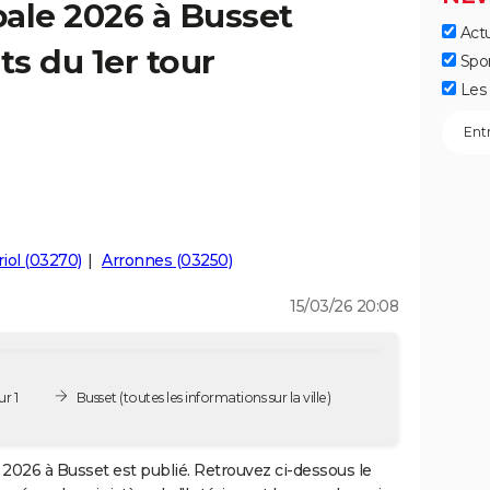
ale 2026 à Busset
Actu
ts du 1er tour
Spo
Les 
iol (03270)
Arronnes (03250)
15/03/26 20:08
r 1
Busset
(toutes les informations sur la ville)
2026 à Busset est publié. Retrouvez ci-dessous le