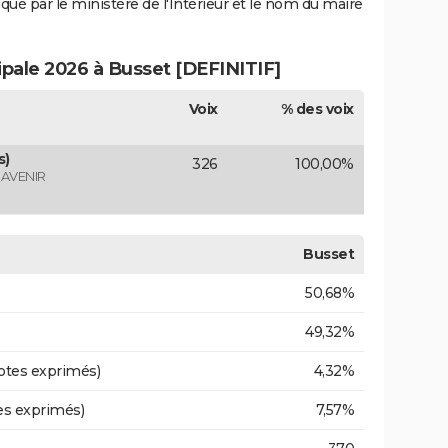
iqué par le ministère de l'Intérieur et le nom du maire
ipale 2026 à Busset [DEFINITIF]
Voix
% des voix
s)
326
100,00%
 AVENIR
Busset
50,68%
49,32%
otes exprimés)
4,32%
es exprimés)
7,57%