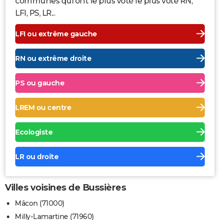
communes qui ont le plus voté le plus voté RN,
LFI, PS, LR...
LFI ou extrême gauche
RN ou extrême droite
PS ou gauche
LREM ou centre
Ecologiste
LR ou droite
Villes voisines de Bussières
Mâcon (71000)
Milly-Lamartine (71960)