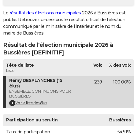
City break
Voyage de noces
Climat
Destinations
Voyage nature
Forum
+
PHOTO
Le
résultat des élections municipales
2026 à Bussières est
publié. Retrouvez ci-dessous le résultat officiel de l'élection
GUIDES D'ACHAT
communiqué par le ministère de l'Intérieur et le nom du
BONS PLANS
maire de Bussières.
Résultat de l'élection municipale 2026 à
CARTE DE VOEUX
Bussières [DEFINITIF]
Carte Bonne année
Carte Pâques
Carte de Noël
Carte Saint-Valentin
Carte d'anniversaire
DICTIONNAIRE
Tête de liste
Voix
% des voix
Biographies
Expressions
Dictionnaire
Citations
Proverbes
PROGRAMME TV
Liste
Rémy DESPLANCHES (15
239
100,00%
COPAINS D'AVANT
élus)
ENSEMBLE, CONTINUONS POUR
Se connecter
Collèges
Universités
Service militaire
S'inscrire
Lycées
Primaires
Entreprises
Avis de recherche
AVIS DE DÉCÈS
BUSSIÈRES
Voir la liste des élus
FORUM
Lifestyle
Sport
Television
Cinema
Bricolage
Culture
Auto
Voyage
Participation au scrutin
Bussières
Taux de participation
54,51%