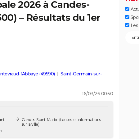
pale 2026 à Candes-
Actu
00) – Résultats du 1er
Spo
Les 
ntevraud-l'Abbaye (49590)
Saint-Germain-sur-
16/03/26 00:50
int-
Candes-Saint-Martin
(toutes les informations
sur la ville)
in