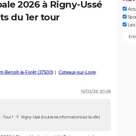
pale 2026 à Rigny-Ussé
Actu
ts du 1er tour
Spo
Les 
nt-Benoît-la-Forêt (37500)
Coteaux-sur-Loire
15/03/26 20:28
- Tour 1
Rigny-Ussé
(toutes les informations sur la ville)