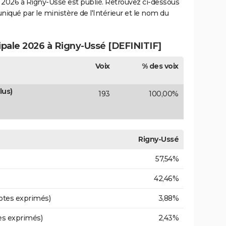
2026 à Rigny-Ussé est publié. Retrouvez ci-dessous
uniqué par le ministère de l'Intérieur et le nom du
ipale 2026 à Rigny-Ussé [DEFINITIF]
Voix
% des voix
lus)
193
100,00%
Rigny-Ussé
57,54%
42,46%
otes exprimés)
3,88%
es exprimés)
2,43%