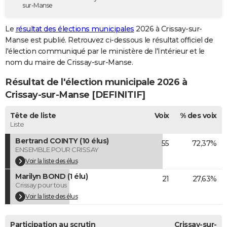
sur-Manse
City break
Voyage de noces
Climat
Destinations
Voyage nature
Forum
+
PHOTO
Le
résultat des élections municipales
2026 à Crissay-sur-
GUIDES D'ACHAT
Manse est publié. Retrouvez ci-dessous le résultat officiel de
l'élection communiqué par le ministère de l'Intérieur et le
BONS PLANS
nom du maire de Crissay-sur-Manse.
CARTE DE VOEUX
Résultat de l'élection municipale 2026 à
Carte Bonne année
Carte Pâques
Carte de Noël
Carte Saint-Valentin
Carte d'anniversaire
Crissay-sur-Manse [DEFINITIF]
DICTIONNAIRE
Biographies
Expressions
Dictionnaire
Citations
Proverbes
Tête de liste
Voix
% des voix
PROGRAMME TV
Liste
COPAINS D'AVANT
Bertrand COINTY (10 élus)
55
72,37%
ENSEMBLE POUR CRISSAY
Se connecter
Collèges
Universités
Service militaire
S'inscrire
Lycées
Primaires
Entreprises
Avis de recherche
AVIS DE DÉCÈS
Voir la liste des élus
Marilyn BOND (1 élu)
FORUM
21
27,63%
Crissay pour tous
Lifestyle
Sport
Television
Cinema
Bricolage
Culture
Auto
Voyage
Voir la liste des élus
Participation au scrutin
Crissay-sur-