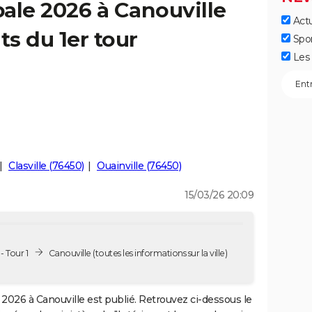
ale 2026 à Canouville
Actu
ts du 1er tour
Spo
Les 
Clasville (76450)
Ouainville (76450)
15/03/26 20:09
- Tour 1
Canouville
(toutes les informations sur la ville)
2026 à Canouville est publié. Retrouvez ci-dessous le