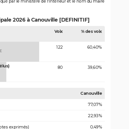
iqué par le ministère de l'Intérieur et le nom du maire
ipale 2026 à Canouville [DEFINITIF]
Voix
% des voix
122
60,40%
E
élus)
80
39,60%
Canouville
77,07%
22,93%
otes exprimés)
0,49%