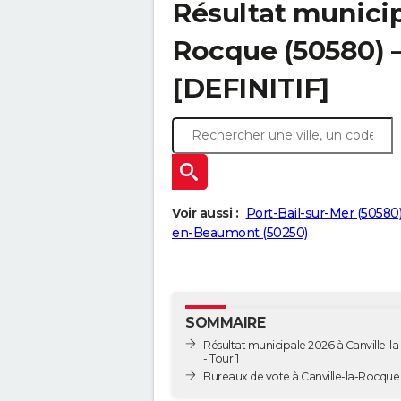
Résultat municip
Rocque (50580) –
[DEFINITIF]
Voir aussi :
Port-Bail-sur-Mer (50580
en-Beaumont (50250)
SOMMAIRE
Résultat municipale 2026 à Canville-l
- Tour 1
Bureaux de vote à Canville-la-Rocque