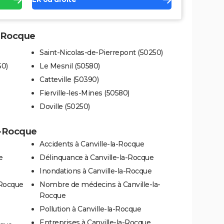
a-Rocque
Saint-Nicolas-de-Pierrepont (50250)
50)
Le Mesnil (50580)
Catteville (50390)
Fierville-les-Mines (50580)
Doville (50250)
la-Rocque
Accidents à Canville-la-Rocque
e
Délinquance à Canville-la-Rocque
Inondations à Canville-la-Rocque
-Rocque
Nombre de médecins à Canville-la-
Rocque
Pollution à Canville-la-Rocque
Entreprises à Canville-la-Rocque