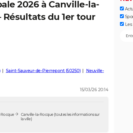
ale 2026 à Canville-la-
Actu
 Résultats du 1er tour
Spo
Les 
)
Saint-Sauveur-de-Pierrepont (50250)
Neuville-
15/03/26 20:14
a-Rocque
Canville-la-Rocque
(toutes les informations sur
la ville)