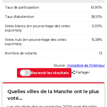
Taux de participation
61,90%
Taux d'abstention
38,10%
Votes blancs (en pourcentage des votes
0,00%
exprimés)
Votes nuls (en pourcentage des votes
15,38%
exprimés)
Nombre de votants
13
Source :
ministère de l’Intérieur
Partager
Recevoir les résultats
Quelles villes de la Manche ont le plus
voté...
Les résultats des municipales 2026 sont dévoilés