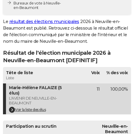
Bureaux de vote à Neuville-
City break
Voyage de noces
Climat
Destinations
Voyage nature
Forum
+
PHOTO
en-Beaumont
GUIDES D'ACHAT
Le
résultat des élections municipales
2026 à Neuville-en-
Beaumont est publié. Retrouvez ci-dessous le résultat officiel
BONS PLANS
de l'élection communiqué par le ministère de l'Intérieur et le
nom du maire de Neuville-en-Beaumont.
CARTE DE VOEUX
Résultat de l'élection municipale 2026 à
Carte Bonne année
Carte Pâques
Carte de Noël
Carte Saint-Valentin
Carte d'anniversaire
DICTIONNAIRE
Neuville-en-Beaumont [DEFINITIF]
Biographies
Expressions
Dictionnaire
Citations
Proverbes
PROGRAMME TV
Tête de liste
Voix
% des voix
Liste
COPAINS D'AVANT
Marie-Hélène FALAIZE (5
11
100,00%
Se connecter
Collèges
Universités
Service militaire
S'inscrire
Lycées
Primaires
Entreprises
Avis de recherche
AVIS DE DÉCÈS
élus)
L'AVENIR DE NEUVILLE-EN-
BEAUMONT
FORUM
Voir la liste des élus
Lifestyle
Sport
Television
Cinema
Bricolage
Culture
Auto
Voyage
Participation au scrutin
Neuville-en-
Beaumont