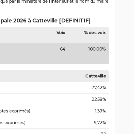
iqué par le ministère de l'Intérieur et le nom du maire
ipale 2026 à Catteville [DEFINITIF]
Voix
% des voix
64
100,00%
Catteville
77,42%
22,58%
otes exprimés)
1,39%
es exprimés)
9,72%