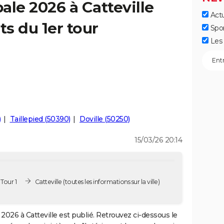
ale 2026 à Catteville
Actu
ts du 1er tour
Spo
Les 
)
Taillepied (50390)
Doville (50250)
15/03/26 20:14
Tour 1
Catteville
(toutes les informations sur la ville)
2026 à Catteville est publié. Retrouvez ci-dessous le