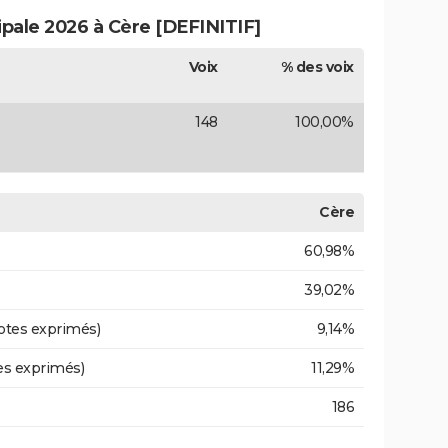
ipale 2026 à Cère [DEFINITIF]
Voix
% des voix
148
100,00%
Cère
60,98%
39,02%
otes exprimés)
9,14%
es exprimés)
11,29%
186