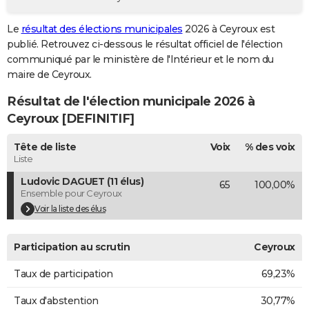
City break
Voyage de noces
Climat
Destinations
Voyage nature
Forum
+
PHOTO
Le
résultat des élections municipales
2026 à Ceyroux est
publié. Retrouvez ci-dessous le résultat officiel de l'élection
GUIDES D'ACHAT
communiqué par le ministère de l'Intérieur et le nom du
BONS PLANS
maire de Ceyroux.
Résultat de l'élection municipale 2026 à
CARTE DE VOEUX
Ceyroux [DEFINITIF]
Carte Bonne année
Carte Pâques
Carte de Noël
Carte Saint-Valentin
Carte d'anniversaire
DICTIONNAIRE
Tête de liste
Voix
% des voix
Biographies
Expressions
Dictionnaire
Citations
Proverbes
PROGRAMME TV
Liste
Ludovic DAGUET (11 élus)
65
100,00%
COPAINS D'AVANT
Ensemble pour Ceyroux
Se connecter
Collèges
Universités
Service militaire
S'inscrire
Lycées
Primaires
Entreprises
Avis de recherche
Voir la liste des élus
AVIS DE DÉCÈS
FORUM
Participation au scrutin
Ceyroux
Lifestyle
Sport
Television
Cinema
Bricolage
Culture
Auto
Voyage
Taux de participation
69,23%
Taux d'abstention
30,77%