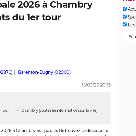
pale 2026 à Chambry
Actu
ts du 1er tour
Spo
Les 
02870)
Barenton-Bugny (02000)
15/03/26 20:13
Tour 1
Chambry
(toutes les informations sur la ville)
2026 à Chambry est publié. Retrouvez ci-dessous le