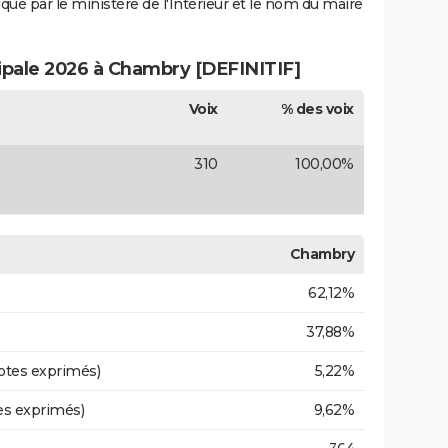
iqué par le ministère de l'Intérieur et le nom du maire
cipale 2026 à Chambry [DEFINITIF]
Voix
% des voix
310
100,00%
Chambry
62,12%
37,88%
otes exprimés)
5,22%
es exprimés)
9,62%