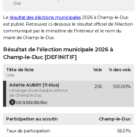
Duc
City break
Voyage de noces
Climat
Destinations
Voyage nature
Forum
+
PHOTO
Le
résultat des élections municipales
2026 à Champ-le-Duc
GUIDES D'ACHAT
est publié. Retrouvez ci-dessous le résultat officiel de l'élection
communiqué par le ministère de l'Intérieur et le nom du
BONS PLANS
maire de Champ-le-Duc.
CARTE DE VOEUX
Résultat de l'élection municipale 2026 à
Carte Bonne année
Carte Pâques
Carte de Noël
Carte Saint-Valentin
Carte d'anniversaire
Champ-le-Duc [DEFINITIF]
DICTIONNAIRE
Biographies
Expressions
Dictionnaire
Citations
Proverbes
Tête de liste
Voix
% des voix
PROGRAMME TV
Liste
COPAINS D'AVANT
Arlette AUBRY (11 élus)
205
100,00%
L'énergie d'une équipe, la force
Se connecter
Collèges
Universités
Service militaire
S'inscrire
Lycées
Primaires
Entreprises
Avis de recherche
AVIS DE DÉCÈS
de Champ le Duc
Voir la liste des élus
FORUM
Lifestyle
Sport
Television
Cinema
Bricolage
Culture
Auto
Voyage
Participation au scrutin
Champ-le-Duc
Taux de participation
56,51%