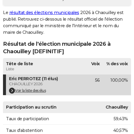
City break
Voyage de noces
Climat
Destinations
Voyage nature
Forum
+
PHOTO
Le
résultat des élections municipales
2026 à Chaouilley est
publié. Retrouvez ci-dessous le résultat officiel de l'élection
GUIDES D'ACHAT
communiqué par le ministère de l'Intérieur et le nom du
BONS PLANS
maire de Chaouilley.
Résultat de l'élection municipale 2026 à
CARTE DE VOEUX
Chaouilley [DEFINITIF]
Carte Bonne année
Carte Pâques
Carte de Noël
Carte Saint-Valentin
Carte d'anniversaire
DICTIONNAIRE
Tête de liste
Voix
% des voix
Biographies
Expressions
Dictionnaire
Citations
Proverbes
PROGRAMME TV
Liste
Eric PERROTEZ (11 élus)
56
100,00%
COPAINS D'AVANT
CHAOUILLEY 2026
Se connecter
Collèges
Universités
Service militaire
S'inscrire
Lycées
Primaires
Entreprises
Avis de recherche
Voir la liste des élus
AVIS DE DÉCÈS
FORUM
Participation au scrutin
Chaouilley
Lifestyle
Sport
Television
Cinema
Bricolage
Culture
Auto
Voyage
Taux de participation
59,43%
Taux d'abstention
40,57%