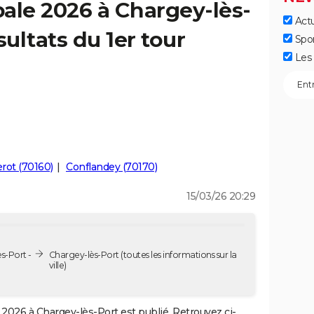
ale 2026 à Chargey-lès-
Actu
sultats du 1er tour
Spo
Les 
rot (70160)
Conflandey (70170)
15/03/26 20:29
s-Port -
Chargey-lès-Port
(toutes les informations sur la
ville)
2026 à Chargey-lès-Port est publié. Retrouvez ci-