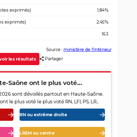
otes exprimés)
1,84%
es exprimés)
2,45%
163
Source :
ministère de l’Intérieur
Partager
oir les résultats
te-Saône ont le plus voté...
 2026 sont dévoilés partout en Haute-Saône.
le plus voté le plus voté RN, LFI, PS, LR...
RN ou extrême droite
LREM ou centre