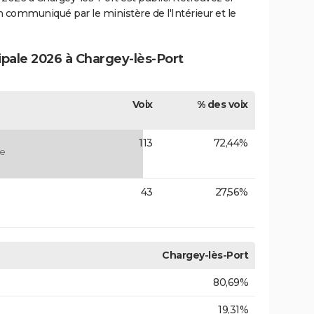
ion communiqué par le ministère de l'Intérieur et le
ipale 2026 à Chargey-lès-Port
Voix
% des voix
113
72,44%
ge
43
27,56%
Chargey-lès-Port
80,69%
19,31%