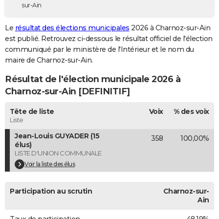
sur-Ain
City break
Voyage de noces
Climat
Destinations
Voyage nature
Forum
+
PHOTO
Le
résultat des élections municipales
2026 à Charnoz-sur-Ain
GUIDES D'ACHAT
est publié. Retrouvez ci-dessous le résultat officiel de l'élection
communiqué par le ministère de l'Intérieur et le nom du
BONS PLANS
maire de Charnoz-sur-Ain.
CARTE DE VOEUX
Résultat de l'élection municipale 2026 à
Carte Bonne année
Carte Pâques
Carte de Noël
Carte Saint-Valentin
Carte d'anniversaire
Charnoz-sur-Ain [DEFINITIF]
DICTIONNAIRE
Biographies
Expressions
Dictionnaire
Citations
Proverbes
Tête de liste
Voix
% des voix
PROGRAMME TV
Liste
COPAINS D'AVANT
Jean-Louis GUYADER (15
358
100,00%
élus)
Se connecter
Collèges
Universités
Service militaire
S'inscrire
Lycées
Primaires
Entreprises
Avis de recherche
AVIS DE DÉCÈS
LISTE D'UNION COMMUNALE
Voir la liste des élus
FORUM
Lifestyle
Sport
Television
Cinema
Bricolage
Culture
Auto
Voyage
Participation au scrutin
Charnoz-sur-
Ain
Taux de participation
48,19%