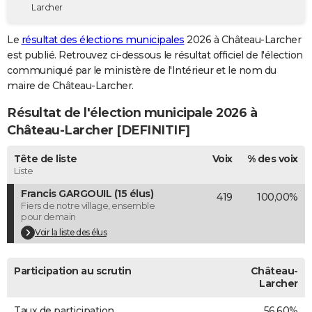
Larcher
City break
Voyage de noces
Climat
Destinations
Voyage nature
Forum
+
PHOTO
Le
résultat des élections municipales
2026 à Château-Larcher
GUIDES D'ACHAT
est publié. Retrouvez ci-dessous le résultat officiel de l'élection
communiqué par le ministère de l'Intérieur et le nom du
BONS PLANS
maire de Château-Larcher.
CARTE DE VOEUX
Résultat de l'élection municipale 2026 à
Carte Bonne année
Carte Pâques
Carte de Noël
Carte Saint-Valentin
Carte d'anniversaire
Château-Larcher [DEFINITIF]
DICTIONNAIRE
Biographies
Expressions
Dictionnaire
Citations
Proverbes
Tête de liste
Voix
% des voix
PROGRAMME TV
Liste
COPAINS D'AVANT
Francis GARGOUIL (15 élus)
419
100,00%
Fiers de notre village, ensemble
Se connecter
Collèges
Universités
Service militaire
S'inscrire
Lycées
Primaires
Entreprises
Avis de recherche
AVIS DE DÉCÈS
pour demain
Voir la liste des élus
FORUM
Lifestyle
Sport
Television
Cinema
Bricolage
Culture
Auto
Voyage
Participation au scrutin
Château-
Larcher
Taux de participation
56,60%