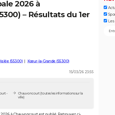
ale 2026 à
Actu
300) – Résultats du 1er
Spo
Les 
islée (55300)
Kœur-la-Grande (55300)
15/03/26 23:55
urt -
Chauvoncourt
(toutes les informations sur la
ville)
2026 à Chauvoncourt est publié. Retrouvez ci-