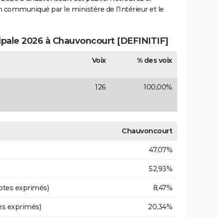
ion communiqué par le ministère de l'Intérieur et le
cipale 2026 à Chauvoncourt [DEFINITIF]
Voix
% des voix
126
100,00%
Chauvoncourt
47,07%
52,93%
otes exprimés)
8,47%
es exprimés)
20,34%